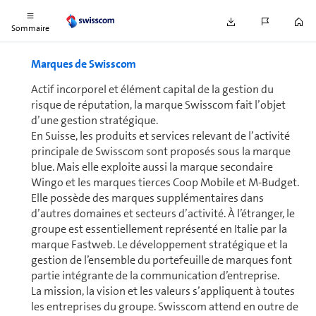
Sommaire
Marques de Swisscom
Actif incorporel et élément capital de la gestion du
risque de ré­pu­ta­tion, la marque Swisscom fait l’objet
d’une gestion stra­té­gique.
En Suisse, les pro­duits et ser­vices relevant de l’activité
principale de Swisscom sont proposés sous la marque
blue. Mais elle exploite aussi la marque secondaire
Wingo et les marques tierces Coop Mobile et M-Budget.
Elle possède des marques sup­plé­men­taires dans
d’autres do­maines et secteurs d’ac­ti­vité. À l’étran­ger, le
groupe est es­sen­tiel­le­ment représenté en Italie par la
marque Fastweb. Le dé­ve­lop­pe­ment stra­té­gique et la
gestion de l’ensemble du por­te­feuille de marques font
partie intégrante de la communication d’en­tre­prise.
La mission, la vision et les va­leurs s’appliquent à toutes
les en­tre­prises du groupe. Swisscom attend en outre de