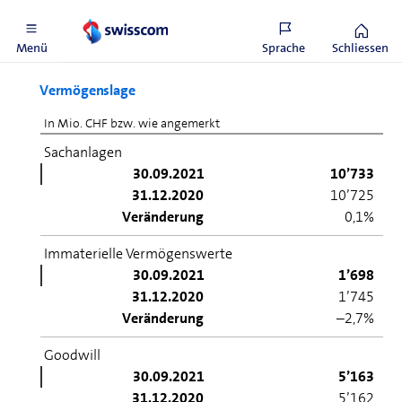
1’140 Mio. entspricht.
Menü
Sprache
Schliessen
Vermögenslage
In Mio. CHF bzw. wie angemerkt
Sachanlagen
30.09.2021
10’733
31.12.2020
10’725
Veränderung
0,1%
Immaterielle Vermögenswerte
30.09.2021
1’698
31.12.2020
1’745
Veränderung
–2,7%
Goodwill
30.09.2021
5’163
31.12.2020
5’162