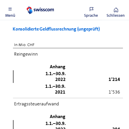
31.12.2021
24’801
Menü
Sprache
Schliessen
Konsolidierte Geldflussrechnung (ungeprüft)
In Mio. CHF
Reingewinn
Anhang
1.1.–30.9.
2022
1’214
1.1.–30.9.
2021
1’536
Ertragssteueraufwand
Anhang
1.1.–30.9.