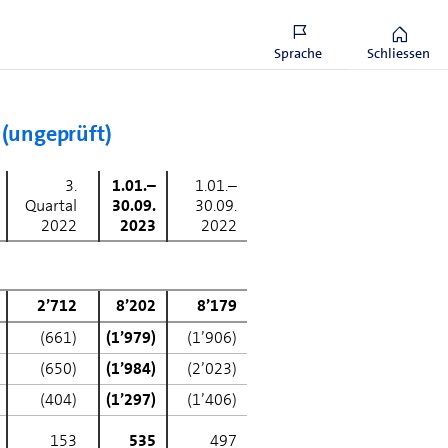
henabschluss
Sprache
Schliessen
 (ungeprüft)
3.
1.01.–
1.01.–
Quartal
30.09.
30.09.
2022
2023
2022
2’712
8’202
8’179
(661)
(1’979)
(1’906)
(650)
(1’984)
(2’023)
(404)
(1’297)
(1’406)
153
535
497