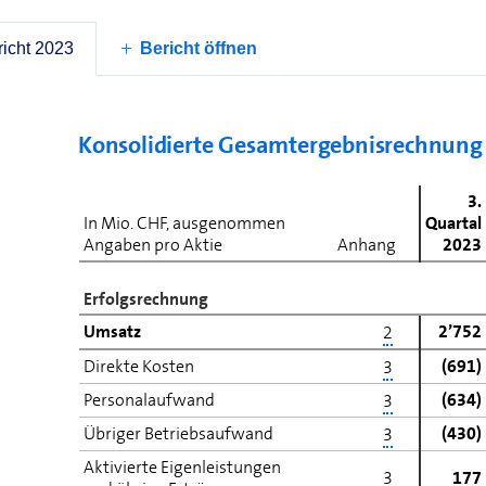
Konsolidierter Zwisc
icht 2023
Bericht öffnen
Konsolidierte Gesamt­ergebnis­rechnung
3.
In Mio. CHF, ausgenommen
Quartal
Angaben pro Aktie
Anhang
2023
Erfolgsrechnung
Umsatz
2’752
2
Direkte Kosten
(691)
3
Personalaufwand
(634)
3
Übriger Betriebsaufwand
(430)
3
Aktivierte Eigenleistungen
3
177