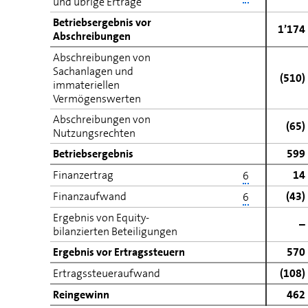
und übrige Erträge
Betriebsergebnis vor
1’174
Abschreibungen
Abschreibungen von
Sachanlagen und
(510)
immateriellen
Vermögenswerten
Abschreibungen von
(65)
Nutzungsrechten
Betriebsergebnis
599
Finanzertrag
14
6
Finanzaufwand
(43)
6
Ergebnis von Equity-
–
bilanzierten Beteiligungen
Ergebnis vor Ertragssteuern
570
Ertragssteueraufwand
(108)
Reingewinn
462