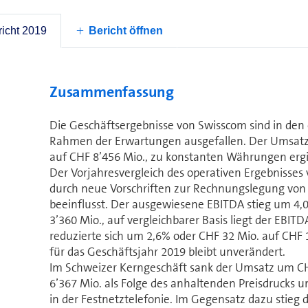
Ge­schäfts­ent­wick­lu
icht 2019
Bericht öffnen
Zusammenfassung
Die Geschäftsergebnisse von Swisscom sind in de
Rahmen der Erwartungen ausgefallen. Der Umsatz
auf CHF 8’456 Mio., zu konstanten Währungen ergi
Der Vorjahresvergleich des operativen Ergebnisses
durch neue Vorschriften zur Rechnungslegung von L
beeinflusst. Der ausgewiesene EBITDA stieg um 4,
3’360 Mio., auf vergleichbarer Basis liegt der EBIT
reduzierte sich um 2,6% oder CHF 32 Mio. auf CHF 1
für das Geschäftsjahr 2019 bleibt unverändert.
Im Schweizer Kerngeschäft sank der Umsatz um CH
6’367 Mio. als Folge des anhaltenden Preisdrucks 
in der Festnetztelefonie. Im Gegensatz dazu stieg 