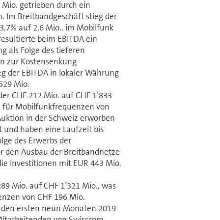
Mio. getrieben durch ein
 Im Breitbandgeschäft stieg der
3,7% auf 2,6 Mio., im Mobilfunk
esultierte beim EBITDA ein
 als Folge des tieferen
 zur Kosten­senkung
eg der EBITDA in lokaler Währung
529 Mio.
der CHF 212 Mio. auf CHF 1’833
 für Mobilfunkfrequenzen von
uktion in der Schweiz erworben
t und haben eine Laufzeit bis
Folge des Erwerbs der
ür den Ausbau der Breitbandnetze
e Investi­tionen mit EUR 443 Mio.
89 Mio. auf CHF 1’321 Mio., was
uenzen von CHF 196 Mio.
in den ersten neun Monaten 2019
Mitarbeitenden von Swisscom