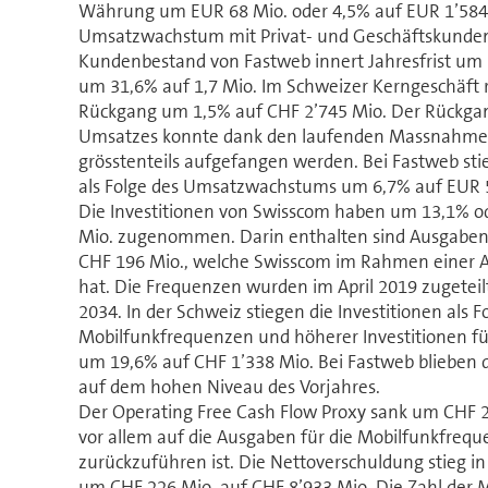
Währung um EUR 68 Mio. oder 4,5% auf EUR 1’584 
Umsatzwachstum mit Privat- und Geschäftskunden.
Kundenbestand von Fastweb innert Jahresfrist um 
um 31,6% auf 1,7 Mio. Im Schweizer Kerngeschäft r
Rückgang um 1,5% auf CHF 2’745 Mio. Der Rückgang
Umsatzes konnte dank den laufenden Massnahmen
grösstenteils aufgefangen werden. Bei Fastweb sti
als Folge des Umsatzwachstums um 6,7% auf EUR 
Die Investitionen von Swisscom haben um 13,1% o
Mio. zugenommen. Darin enthalten sind Ausgaben
CHF 196 Mio., welche Swisscom im Rahmen einer A
hat. Die Frequenzen wurden im April 2019 zugeteil
2034. In der Schweiz stiegen die Investitionen als 
Mobilfunkfrequenzen und höherer Investitionen f
um 19,6% auf CHF 1’338 Mio. Bei Fastweb blieben di
auf dem hohen Niveau des Vorjahres.
Der Operating Free Cash Flow Proxy sank um CHF 2
vor allem auf die Ausgaben für die Mobilfunkfreq
zurückzuführen ist. Die Nettoverschuldung stieg 
um CHF 226 Mio. auf CHF 8’933 Mio. Die Zahl der 