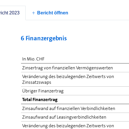
Swisscom verfügt über zwei garantierte Kreditlimi
mit Laufzeit bis 2028 und CHF 1’200 Mio. mit Laufze
diese Limiten wie bereits im Vorjahr nicht beanspr
icht 2023
Bericht öffnen
6 Finanzergebnis
In Mio. CHF
Zinsertrag von finanziellen Vermögenswerten
Veränderung des beizulegenden Zeitwerts von
Zinssatzswaps
Übriger Finanzertrag
Total Finanzertrag
Zinsaufwand auf finanziellen Verbindlichkeiten
Zinsaufwand auf Leasing­verbindlichkeiten
Veränderung des beizulegenden Zeitwerts von