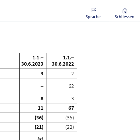
ten in Höhe von CHF 1’000 Mio.
it bis 2028. Am 30. Juni 2023 sind
ucht worden.
Sprache
Schliessen
1.1.–
1.1.–
30.6.2023
30.6.2022
3
2
–
62
8
3
11
67
(36)
(35)
(21)
(22)
(3)
–