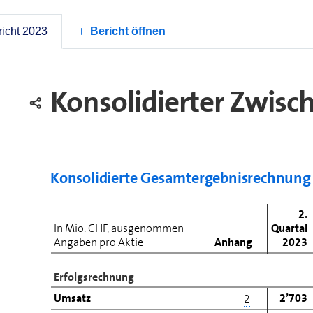
bis 4,7 Mrd. sowie Investitionen von rund CHF 2,3 M
Swisscom, der Generalversammlung 2024 für das G
icht 2023
änderte Dividende von CHF 22 pro Aktie vorzuschla
Bericht öffnen
Konsolidierter Zwisc
Konsolidierte Gesamt­ergebnis­rechnung
2.
In Mio. CHF, ausgenommen
Quartal
Angaben pro Aktie
Anhang
2023
Erfolgsrechnung
Umsatz
2’703
2