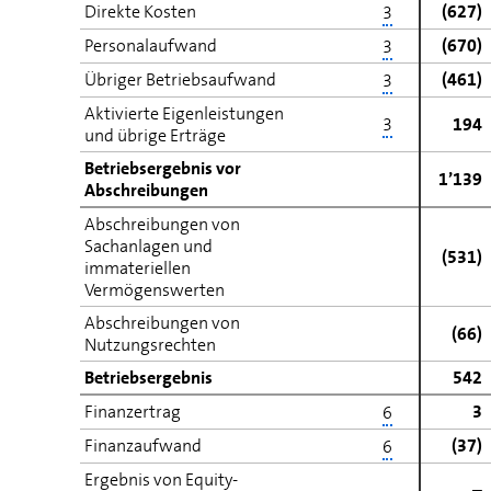
Direkte Kosten
(627)
3
Personalaufwand
(670)
3
Übriger Betriebsaufwand
(461)
3
Aktivierte Eigenleistungen
3
194
und übrige Erträge
Betriebsergebnis vor
1’139
Abschreibungen
Abschreibungen von
Sachanlagen und
(531)
immateriellen
Vermögenswerten
Abschreibungen von
(66)
Nutzungsrechten
Betriebsergebnis
542
Finanzertrag
3
6
Finanzaufwand
(37)
6
Ergebnis von Equity-
–