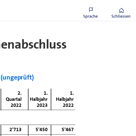
rd. Bei Erreichen der Ziele plant
eschäftsjahr 2023 eine unver­
gen.
Sprache
Schliessen
henabschluss
 (ungeprüft)
2.
1.
1.
Quartal
Halbjahr
Halbjahr
2022
2023
2022
2’713
5’450
5’467