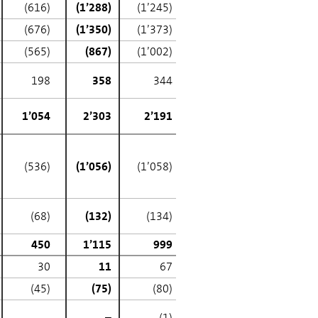
(616)
(1’288)
(1’245)
(676)
(1’350)
(1’373)
(565)
(867)
(1’002)
198
358
344
1’054
2’303
2’191
(536)
(1’056)
(1’058)
(68)
(132)
(134)
450
1’115
999
30
11
67
(45)
(75)
(80)
–
–
(1)