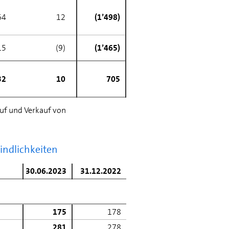
64
12
(1’498)
15
(9)
(1’465)
32
10
705
f und Verkauf von
indlichkeiten
30.06.2023
31.12.2022
175
178
281
278