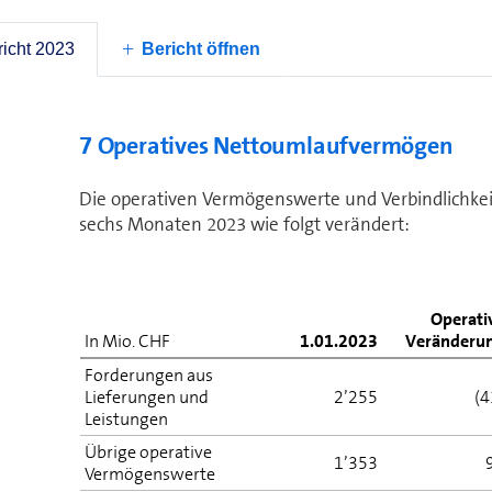
Zinsaufwand auf Leasing­verbindlichkeiten
Nettozinsaufwand auf finanziellen Vermögenswerten
icht 2023
Bericht öffnen
Verbindlichkeiten
7 Operatives Nettoumlaufvermögen
Die operativen Vermögenswerte und Verbindlichkei
sechs Monaten 2023 wie folgt verändert:
Operati
In Mio. CHF
1.01.2023
Veränderu
Forderungen aus
Lieferungen und
2’255
(4
Leistungen
Übrige operative
1’353
Vermögenswerte