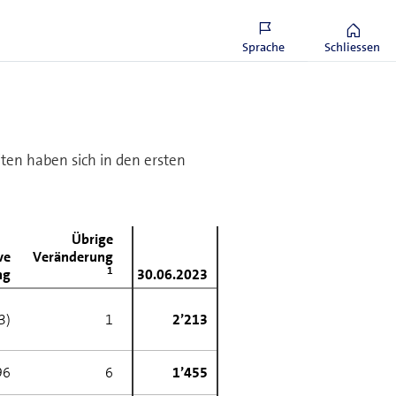
(21)
(22)
 und
(33)
(33)
Sprache
Schliessen
ten haben sich in den ersten
Übrige
ve
Veränderung
1
ng
30.06.2023
3)
1
2’213
96
6
1’455