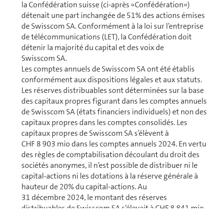
la Confédération suisse (ci-après «Confédération»)
détenait une part inchangée de 51% des actions émises
de Swisscom SA. Confor­mé­ment à la loi sur l’en­tre­prise
de té­lé­com­mu­ni­ca­tions (LET), la Confédération doit
détenir la majorité du capital et des voix de
Swisscom SA.
Les comptes annuels de Swisscom SA ont été établis
conformément aux dis­po­si­tions légales et aux statuts.
Les réserves distribuables sont déterminées sur la base
des capitaux propres figurant dans les comptes annuels
de Swisscom SA (états fi­nan­ciers in­di­vi­duels) et non des
capitaux propres dans les comptes conso­li­dés. Les
capitaux propres de Swisscom SA s’élèvent à
CHF 8 903 mio dans les comptes annuels 2024. En vertu
des règles de comp­ta­bi­li­sa­tion découlant du droit des
sociétés anonymes, il n’est possible de distribuer ni le
capital-actions ni les dotations à la réserve gé­né­rale à
hauteur de 20% du capital-actions. Au
31 décembre 2024, le montant des réserves
distribuables de Swisscom SA s’élevait à CHF 8 841 mio.