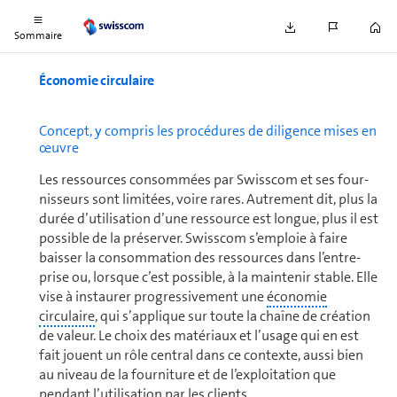
rentabilité des mesures d’efficacité énergétique.
Sommaire
Économie circulaire
Concept, y compris les procédures de diligence mises en
œuvre
Les ressources consommées par Swisscom et ses four­
nis­seurs sont limitées, voire rares. Autrement dit, plus la
durée d’uti­li­sa­tion d’une ressource est longue, plus il est
possible de la préserver. Swisscom s’emploie à faire
baisser la consom­ma­tion des ressources dans l’en­tre­
prise ou, lorsque c’est possible, à la maintenir stable. Elle
vise à instaurer progressivement une
économie
circulaire
, qui s’applique sur toute la chaîne de créa­tion
de valeur. Le choix des matériaux et l’usage qui en est
fait jouent un rôle central dans ce contexte, aussi bien
au niveau de la fourniture et de l’ex­ploi­ta­tion que
pendant l’uti­li­sa­tion par les clients.