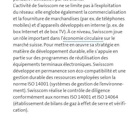
L’activité de Swisscom ne se limite pas à l’ex­ploi­ta­tion
du réseau: elle englobe éga­le­ment la commercialisation
et la fourniture de mar­chan­dises (par ex. de téléphones
mobiles) et d’appareils développés en interne (p. ex. de
box Internet et de box TV). À ce niveau, Swisscom joue
un rôle important dans l’
économie circulaire
sur le
marché suisse. Pour mettre en œuvre sa stratégie en
matière de dé­ve­lop­pe­ment durable, elle s’appuie en
partie sur des programmes de réuti­li­sa­tion des
équipements terminaux élec­tro­niques. Swisscom
développe en permanence son éco-compatibilité et une
gestion durable des ressources employées selon la
norme ISO 14001 (systèmes de gestion de l’en­vi­ron­ne­
ment). Swisscom réalise le contrôle de diligence
conformément aux normes ISO 14001 et ISO 14064
(établissement de bilans de gaz à effet de serre et vé­ri­fi­
ca­tion).