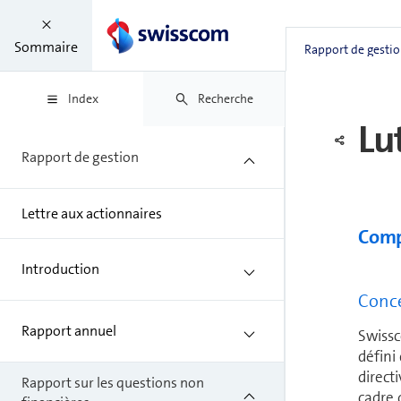
d’ap
chaî
Sommaire
Rapport de gesti
et e
Index
Recherche
Lu
Rapport de gestion
Lettre aux actionnaires
Comp
Introduction
Conce
Rapport annuel
Swissc
défini
direct
Rapport sur les questions non
cadre d