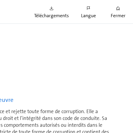
rveillance et le contrôle de normes éthiques dans des
mondiaux com­plexes peuvent se révéler compliqués
Téléchargements
Langue
Fermer
rtenaires distincts.
 œuvre
e et rejette toute forme de corruption. Elle a
 droit et l’intégrité dans son code de conduite. Sa
les comportements autorisés ou interdits dans le
on stricte de toute forme de corruption et contient des