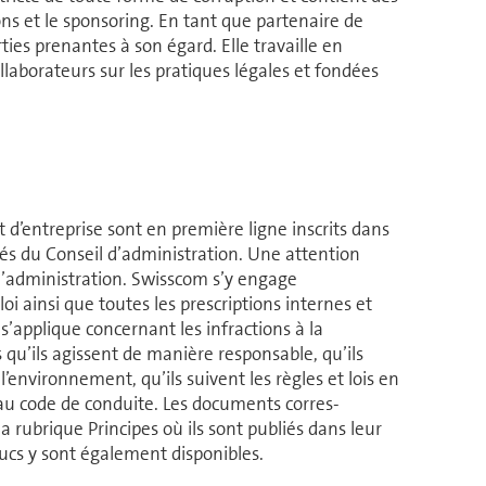
dons et le sponsoring. En tant que partenaire de
ties prenantes à son égard. Elle travaille en
la­bo­ra­teurs sur les pratiques légales et fondées
’en­tre­prise sont en première ligne inscrits dans
és du Conseil d’ad­mi­nis­tra­tion. Une attention
ad­mi­nis­tra­tion. Swisscom s’y engage
i ainsi que toutes les pres­crip­tions internes et
s’applique concernant les infractions à la
 qu’ils agissent de manière res­pon­sable, qu’ils
en­vi­ron­ne­ment, qu’ils suivent les règles et lois en
 au code de conduite. Les documents cor­res­
 rubrique Principes où ils sont publiés dans leur
 y sont éga­le­ment dis­po­nibles.