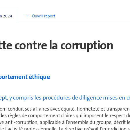
­pro­vi­sion­ne­ment et de créa­tion de valeur spécifique. La su
nes d’ap­pro­vi­sion­ne­ment et des processus de fabrication 
Ouvrir report
on 2024
xiger la collaboration efficace de nombreux four­nis­seurs et pa
tte contre la corruption
ortement éthique
pt, y compris les procédures de diligence mises en
om conduit ses affaires avec équité, honnêteté et trans­pa­renc
 des règles de comportement claires qui imposent le respect du
ive anti-corruption, applicable à l’ensemble du groupe, décrit 
e l’activité pro­fes­sionnelle. La directive prévoit l’interdicti