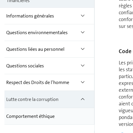
financières
règles
confia
Informations générales
confor
sur ses
Questions environnementales
Questions liées au personnel
Code 
Les pr
Questions sociales
les sta
partic
Respect des Droits de l’homme
expres
extern
confor
Lutte contre la corruption
aient d
vigueu
Comportement éthique
pondan
versio