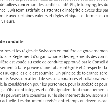
 détaillées concernant les conflits d’intérêts, le lobbying, les 
nce, Swisscom satisfait les attentes d’intégrité élevées des par
mité avec certaines va­leurs et règles éthiques et forme ses col­
 va­leurs.
de conduite
incipes et les règles de Swisscom en matière de gouvernement d
tuts, le Règlement d’or­ga­ni­sa­tion et les règlements des comit
ulière est vouée au code de conduite ap­prouvé par le Conseil d’
sément à faire preuve d’une totale intégrité et à respecter la lo
es auxquelles elle est soumise. Un principe de tolérance zéro 
mité. Swisscom attend de ses collaboratrices et col­la­bo­ra­teurs
e la considération pour les per­sonnes, pour la société et pour l’
r, qu’ils soient intègres et qu’ils signalent tout man­que­ment
ts peuvent être consultés sur le site Internet de Swisscom à la
n actuelle. Les documents révisés entretemps ou devenus caducs