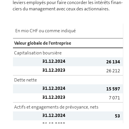
leviers employés pour faire concorder les intérêts fi­nan­
ciers du ma­na­ge­ment avec ceux des ac­tion­naires.
En mio CHF ou comme indiqué
Valeur globale de l'en­tre­prise
Capitalisation boursière
31.12.2024
26 134
31.12.2023
26 212
Dette nette
31.12.2024
15 597
31.12.2023
7 071
Actifs et en­ga­ge­ments de pré­voyance, nets
31.12.2024
53
31.12.2023
10