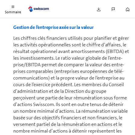
tion de la dette.
Sommaire
Gestion de l’en­tre­prise axée sur la valeur
Les chiffres clés fi­nan­ciers utilisés pour planifier et gérer
les activités opé­ra­tion­nelles sont le chiffre d’af­faires, le
résultat opérationnel avant amortissements (EBITDA) et
les in­ves­tis­se­ments. Le ratio valeur globale de l’en­tre­
prise/EBITDA permet de comparer la valeur des en­tre­
prises comparables (en­tre­prises européennes de té­lé­
com­mu­ni­ca­tions) et la propre valeur de l’en­tre­prise au
cours de l’exercice pré­cé­dent. Les membres du Conseil
d’ad­mi­nis­tra­tion et de la Direction du groupe
perçoivent une partie de leur rémunération sous forme
d’actions Swisscom. Ils sont en outre tenus de détenir
un nombre minimal d’actions. La rémunération variable
basée sur des objectifs fi­nan­ciers et non fi­nan­ciers, le
ver­se­ment partiel de la rémunération en actions et le
nombre minimal d’actions à détenir représentent les