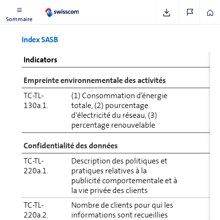
pertinents
Sommaire
Index SASB
R
Indicators
Empreinte environnementale des activités
TC-TL-
(1) Consommation d’énergie
R
130a.1.
totale, (2) pourcentage
c
d'électricité du réseau, (3)
e
percentage renouvelable
Confidentialité des données
TC-TL-
Description des politiques et
R
220a.1.
pratiques relatives à la
d
publicité comportementale et à
la
la vie privée des clients
R
TC-TL-
Nombre de clients pour qui les
S
220a.2.
informations sont recueillies
c