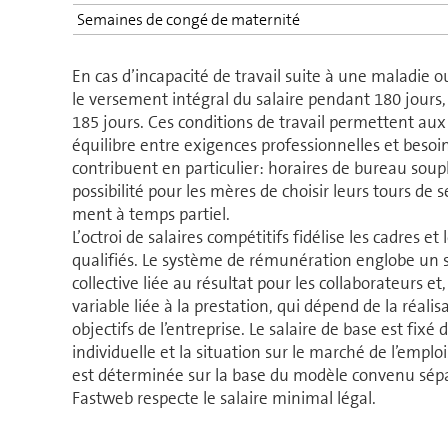
Semaines de congé de ma­ter­nité
En cas d’incapacité de travail suite à une maladie 
le ver­se­ment intégral du salaire pendant 180 jours,
185 jours. Ces condi­tions de travail per­mettent aux 
équilibre entre exigences pro­fes­sionnelles et besoi
contri­buent en particulier: horaires de bureau soup
pos­si­bi­lité pour les mères de choisir leurs tours de se
ment à temps partiel.
L’octroi de salaires compétitifs fidélise les cadres e
qualifiés. Le système de rémunération englobe un s
col­lec­tive liée au résultat pour les col­la­bo­ra­teur
variable liée à la prestation, qui dépend de la réalisat
objectifs de l’en­tre­prise. Le salaire de base est fixé
individuelle et la si­tua­tion sur le marché de l’emploi
est déterminée sur la base du modèle convenu sé­pa­
Fastweb respecte le salaire minimal légal.