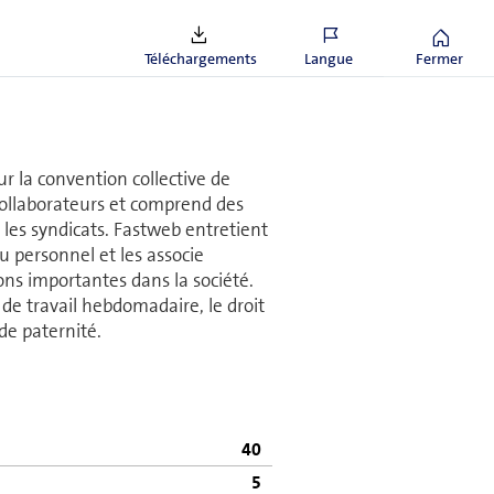
amélioration des com­pé­tences lin­
Téléchargements
Langue
Fermer
ur la convention col­lec­tive de
col­la­bo­ra­teurs et comprend des
et les syndicats. Fastweb entretient
 du personnel et les associe
ons im­por­tantes dans la société.
 de travail hebdomadaire, le droit
de paternité.
40
5