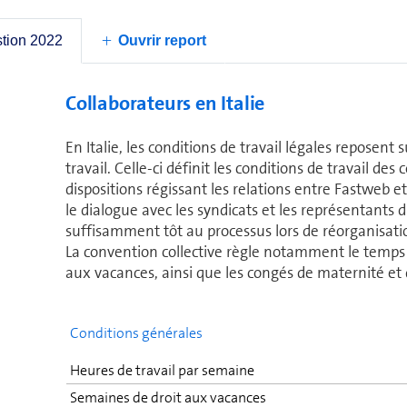
des langues na­tio­nales ainsi que de l’anglais, ou l’
guis­tiques cor­res­pondantes.
stion 2022
Ouvrir report
Collaborateurs en Italie
En Italie, les condi­tions de travail légales reposent s
travail. Celle-ci définit les condi­tions de travail des 
dis­po­si­tions régissant les relations entre Fastweb 
le dialogue avec les syndicats et les re­pré­sen­tants
suffisamment tôt au processus lors de réor­ga­ni­sa­ti
La convention col­lec­tive règle no­tam­ment le temps
aux vacances, ainsi que les congés de ma­ter­nité et 
Conditions gé­né­rales
Heures de travail par semaine
Semaines de droit aux vacances