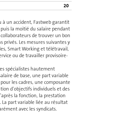
20
ou à un accident, Fastweb garantit
 puis la moitié du salaire pendant
col­la­bo­ra­teurs de trouver un bon
ns privés. Les mesures suivantes y
les, Smart Working et télétravail,
rvice ou de travailler pro­vi­soi­re­
t les spécialistes hautement
alaire de base, une part variable
s et, pour les cadres, une composante
ion d’objectifs in­di­vi­duels et des
 d’après la fonction, la prestation
. La part variable liée au résultat
ré­ment avec les syndicats.