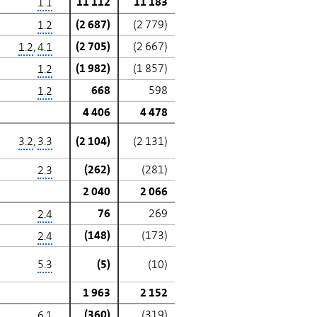
11 112
11 183
1.1
(2 687)
(2 779)
1.2
(2 705)
(2 667)
1.2
,
4.1
(1 982)
(1 857)
1.2
668
598
1.2
4 406
4 478
3.2
,
3.3
(2 104)
(2 131)
(262)
(281)
2.3
2 040
2 066
76
269
2.4
(148)
(173)
2.4
5.3
(5)
(10)
1 963
2 152
(360)
(319)
6.1