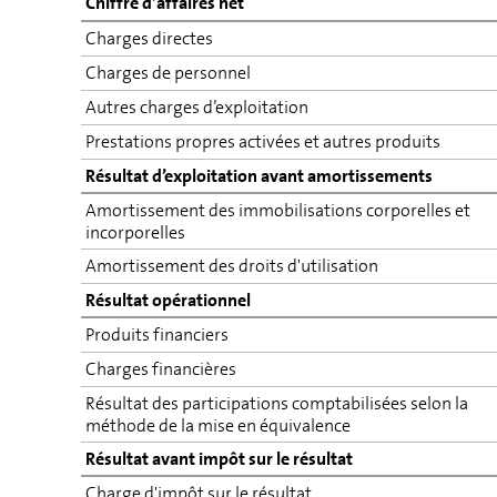
Chiffre d’af­faires net
Charges di­rectes
Charges de personnel
Autres charges d’ex­ploi­ta­tion
Prestations propres activées et autres pro­duits
Résultat d’ex­ploi­ta­tion avant amortissements
Amortissement des im­mo­bi­li­sa­tions corporelles et
incorporelles
Amortissement des droits d'uti­li­sa­tion
Résultat opérationnel
Produits fi­nan­ciers
Charges financières
Résultat des par­ti­ci­pa­tions comp­ta­bi­li­sées selon la
méthode de la mise en équivalence
Résultat avant impôt sur le résultat
Charge d'impôt sur le résultat