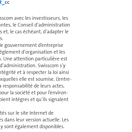
t_cc
scom avec les investisseurs, les
tes, le Conseil d’ad­mi­nis­tra­tion
 et, le cas échéant, d’adapter le
s.
de gouvernement d’en­tre­prise
glement d’or­ga­ni­sa­tion et les
n. Une attention particulière est
ad­mi­nis­tra­tion. Swisscom s’y
grité et à respecter la loi ainsi
xquelles elle est soumise. L’en­tre­
la responsabilité de leurs actes,
our la société et pour l’en­vi­ron­
oient intègres et qu’ils signalent
és sur le site Internet de
s dans leur version actuelle. Les
ont éga­le­ment dis­po­nibles.