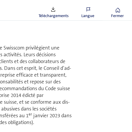
Téléchargements
Langue
Fermer
oupe Swisscom privilégient une
s activités. Leurs décisions
ients et des col­la­bo­ra­teurs de
. Dans cet esprit, le Conseil d’ad­
e­prise efficace et transparent,
n­sa­bi­li­tés et repose sur des
­com­man­da­tions du Code suisse
prise 2014 édicté par
mie suisse, et se conforme aux dis­
ns abusives dans les sociétés
er
nsférées au 1
janvier 2023 dans
des obligations).