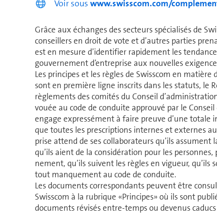
Voir sous
www.swisscom.com/complemen
Grâce aux échanges des secteurs spécialisés de Swis
conseillers en droit de vote et d’autres parties prenan
est en mesure d’identifier rapidement les tendances
gouvernement d’en­tre­prise aux nouvelles exigence
Les principes et les règles de Swisscom en matière 
sont en première ligne inscrits dans les statuts, le Rè
règlements des comités du Conseil d’ad­mi­nis­tra­tio
vouée au code de conduite ap­prouvé par le Conseil d’
engage expressément à faire preuve d’une totale inté
que toutes les pres­crip­tions internes et externes au
prise attend de ses col­la­bo­ra­teurs qu’ils assument 
qu’ils aient de la considération pour les per­sonnes, p
ne­ment, qu’ils suivent les règles en vigueur, qu’ils s
tout man­que­ment au code de conduite.
Les documents cor­res­pondants peuvent être consult
Swisscom à la rubrique «Principes» où ils sont publié
documents révisés entre-temps ou devenus caducs y s