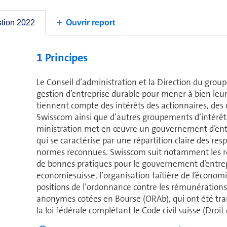
ri­taire.
stion 2022
Ouvrir report
1 Principes
Le Conseil d’ad­mi­nis­tra­tion et la Direction du gr
gestion d’en­tre­prise durable pour mener à bien leur
tiennent compte des intérêts des ac­tion­naires, des cl
Swisscom ainsi que d’autres grou­pe­ments d’intérêts
mi­nis­tra­tion met en œuvre un gouvernement d’en­tr
qui se caractérise par une répartition claire des res­po
normes reconnues. Swisscom suit no­tam­ment les re
de bonnes pratiques pour le gouvernement d’en­tre­
economiesuisse, l’or­ga­ni­sa­tion faîtière de l’écono
po­si­tions de l’ordonnance contre les ré­mu­né­ra­tio
anonymes cotées en Bourse (ORAb), qui ont été tra
la loi fédérale complétant le Code civil suisse (Droit 