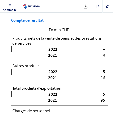
Sommaire
Compte de résultat
En mio CHF
Produits nets de la vente de biens et des pres­ta­tions
de ser­vices
2022
–
2021
19
Autres pro­duits
2022
5
2021
16
Total pro­duits d'ex­ploi­ta­tion
2022
5
2021
35
Charges de personnel