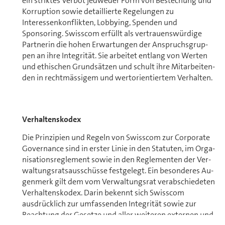
ein striktes Verbot jedweder Form von Bestechung und
Korruption sowie detaillierte Regelungen zu
Interessenkonflikten, Lobbying, Spenden und
Sponsoring. Swisscom erfüllt als ver­trau­ens­wür­di­ge
Partnerin die hohen Erwartungen der An­spruchs­grup­
pen an ihre Integrität. Sie arbeitet entlang von Werten
und ethischen Grund­sät­zen und schult ihre Mit­ar­bei­ten­
den in rechtmässigem und wertorientiertem Verhalten.
Ver­hal­tens­ko­dex
Die Prinzipien und Regeln von Swisscom zur Corporate
Governance sind in erster Linie in den Statuten, im Or­ga­
ni­sa­ti­ons­re­gle­ment sowie in den Reglementen der Ver­
wal­tungs­ratsausschüsse festgelegt. Ein besonderes Au­
gen­merk gilt dem vom Ver­wal­tungs­rat verabschiedeten
Ver­hal­tens­ko­dex. Darin bekennt sich Swisscom
ausdrücklich zur umfassenden Integrität sowie zur
Beachtung der Gesetze und aller weiteren externen und