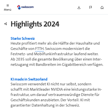
Einleitung
Menü
Highlights 2024
Starke Schweiz
Heute profitiert mehr als die Hälfte der Haushalte und
Geschäfte von
FTTH
. Swisscom mo­der­ni­siert die
Festnetz- und Mobilfunkinfrastruktur laufend weiter.
Ab 2035 soll die gesamte Bevölkerung über einen Inter-
netzugang mit Bandbreiten im Gigabitbereich verfügen.
KI made in Switzerland
Swisscom verwendet KI nicht nur selbst, sondern
schafft mit Marktleader NVIDIA eine leistungsstarke In­
fra­struk­tur, um darauf ver­trau­ens­wür­di­ge Dienste für
Ge­schäfts­kun­den anzubieten. Der Vorteil: KI mit
garantierter Datenhaltung in der Schweiz.