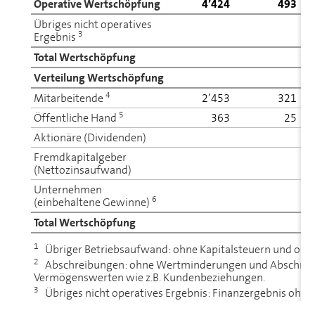
Operative Wert­schöp­fung
4’424
493
Übriges nicht operatives
3
Ergebnis
Total Wert­schöp­fung
Verteilung Wert­schöp­fung
4
Mit­ar­bei­ten­de
2’453
321
5
Öffentliche Hand
363
25
Aktionäre (Dividenden)
Fremdkapitalgeber
(Nettozinsaufwand)
Un­ter­neh­men
6
(einbehaltene Gewinne)
Total Wert­schöp­fung
1
Übriger Betriebsaufwand: ohne Kapitalsteuern und ohn
2
Ab­schrei­bun­gen: ohne Wert­min­de­rungen und Ab­schre
Vermögenswerten wie z.B. Kundenbeziehungen.
3
Übriges nicht operatives Ergebnis: Finanzergebnis ohne 
ten Beteiligungen sowie Wert­min­de­rungen und Ab­schrei