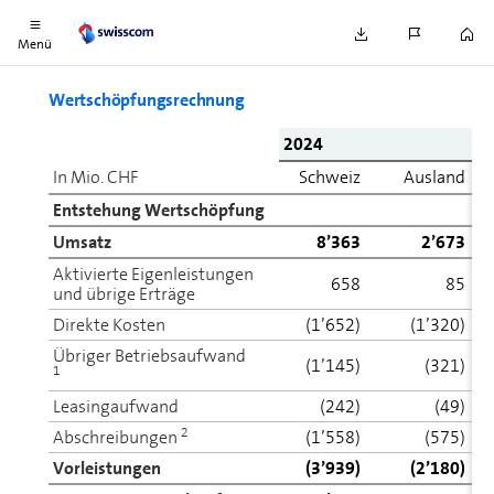
0,5 Mrd. zur Rückzahlung fällig.
Menü
Wert­schöp­fungsrechnung
2024
In Mio. CHF
Schweiz
Ausland
Entstehung Wert­schöp­fung
Umsatz
8’363
2’673
Aktivierte Eigenleistungen
658
85
und übrige Erträge
Direkte Kosten
(1’652)
(1’320)
Übriger Betriebsaufwand
(1’145)
(321)
1
Leasingaufwand
(242)
(49)
2
Ab­schrei­bun­gen
(1’558)
(575)
Vor­leis­tun­gen
(3’939)
(2’180)