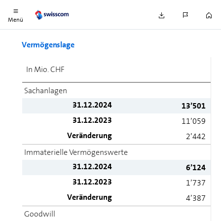
damit nahezu auf dem Niveau des Vorjahres (+0,8%).
Menü
Vermögenslage
In Mio. CHF
Sachanlagen
31.12.2024
13’501
31.12.2023
11’059
Veränderung
2’442
Immaterielle Vermögenswerte
31.12.2024
6’124
31.12.2023
1’737
Veränderung
4’387
Goodwill