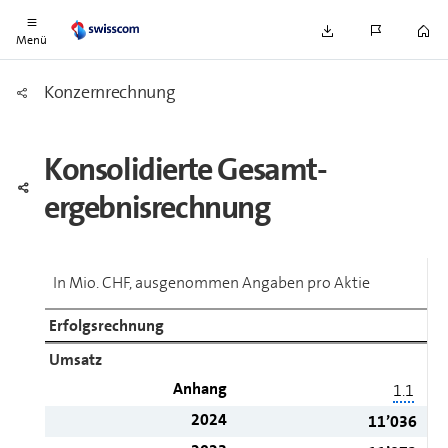
Menü
Kon­zern­rech­nung
Konsolidierte Gesamt­
ergebnisrechnung
In Mio. CHF, ausgenommen Angaben pro Aktie
Erfolgsrechnung
Umsatz
Anhang
1.1
2024
11’036