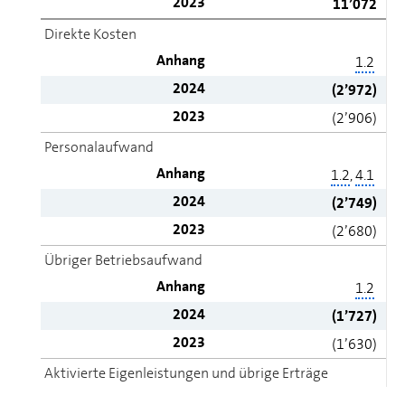
2023
11’072
Direkte Kosten
Anhang
1.2
2024
(2’972)
2023
(2’906)
Personalaufwand
Anhang
1.2
,
4.1
2024
(2’749)
2023
(2’680)
Übriger Betriebsaufwand
Anhang
1.2
2024
(1’727)
2023
(1’630)
Aktivierte Eigenleistungen und übrige Erträge
Anhang
1.2