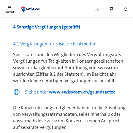
kurrenzverbot noch eine Kontrollwechselklausel.
Menü
4 Sonstige Vergütungen (geprüft)
4.1 Vergütungen für zu­sätz­liche Arbeiten
Swisscom kann den Mitgliedern des Ver­wal­tungs­rats
Vergütungen für Tätigkeiten in Kon­zern­ge­sell­schaf­ten
sowie für Tätigkeiten auf Anordnung von Swisscom
ausrichten (Ziffer 8.2 der Statuten). Im Berichtsjahr
wurden keine derartigen Vergütungen ausbezahlt.
Siehe unter
www.swisscom.ch/grundsaetze
Die Kon­zern­leitungs­mit­glieder haben für die Ausübung
von Ver­wal­tungs­ratsmandaten, sei es innerhalb oder
ausserhalb des Swisscom Konzerns, keinen Anspruch
auf separate Vergütungen.