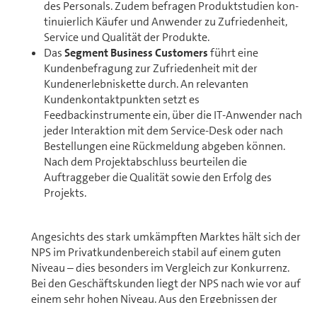
des Personals. Zudem befragen Produktstudien kon­
ti­nu­ier­lich Käufer und Anwender zu Zufriedenheit,
Service und Qualität der Produkte.
Das
Segment Business Cust­o­m­ers
führt eine
Kundenbefragung zur Zufriedenheit mit der
Kundenerlebniskette durch. An relevanten
Kundenkontaktpunkten setzt es
Feedbackinstrumente ein, über die IT-Anwender nach
jeder Interaktion mit dem Service-Desk oder nach
Bestellungen eine Rückmeldung abgeben können.
Nach dem Projektabschluss beurteilen die
Auftraggeber die Qualität sowie den Erfolg des
Projekts.
Angesichts des stark umkämpften Marktes hält sich der
NPS im Pri­vat­kun­den­be­reich stabil auf einem guten
Niveau – dies besonders im Vergleich zur Konkurrenz.
Bei den Ge­schäfts­kun­den liegt der NPS nach wie vor auf
einem sehr hohen Niveau. Aus den Ergebnissen der
Studien und Befragungen leitet Swisscom direkte Mass­