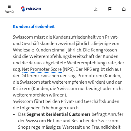
(gemessen am Datenumsatz).
Menü
Kun­den­zu­frie­den­heit
Swisscom misst die Kun­den­zu­frie­den­heit von Privat-
und Ge­schäfts­kun­den zweimal jährlich, diejenige von
Wholesale-Kunden einmal jährlich. Die Kenngrössen
sind die Wei­ter­emp­feh­lungs­be­reit­schaft der Kunden
und die daraus abgeleitete Wei­ter­emp­feh­lungs­ra­te, der
sog.
Net Promoter Score
(NPS). Der NPS ergibt sich aus
der Differenz zwischen den sog. Promotoren (Kunden,
die Swisscom stark weiterempfehlen würden) und den
Kritikern (Kunden, die Swisscom nur bedingt oder nicht
weiterempfehlen würden).
Swisscom führt bei den Privat- und Ge­schäfts­kun­den
die folgenden Erhebungen durch.
Das
Segment Residential Cust­o­m­ers
befragt Anrufer
der Swisscom Hotline und Besucher der Swisscom
Shops regelmässig zu Wartezeit und Freundlichkeit