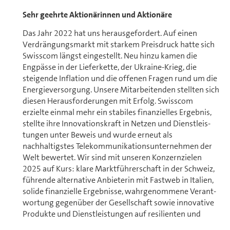
Sehr geehrte Aktionärinnen und Aktionäre
Das Jahr 2022 hat uns herausgefordert. Auf einen
Verdrängungsmarkt mit starkem Preisdruck hatte sich
Swisscom längst eingestellt. Neu hinzu kamen die
Engpässe in der Lieferkette, der Ukraine-Krieg, die
steigende Inflation und die offenen Fragen rund um die
Energieversorgung. Unsere Mit­ar­bei­ten­den stellten sich
diesen Her­aus­for­de­rungen mit Erfolg. Swisscom
erzielte einmal mehr ein stabiles finanzielles Ergebnis,
stellte ihre Innovationskraft in Netzen und Dienst­leis­
tun­gen unter Beweis und wurde erneut als
nachhaltigstes Tele­kommunikations­unternehmen der
Welt bewertet. Wir sind mit unseren Konzernzielen
2025 auf Kurs: klare Marktführerschaft in der Schweiz,
führende alternative Anbieterin mit Fastweb in Italien,
solide finanzielle Ergebnisse, wahrgenommene Ver­ant­
wor­tung gegenüber der Ge­sell­schaft sowie innovative
Produkte und Dienst­leis­tun­gen auf resilienten und
sicheren Netzen.