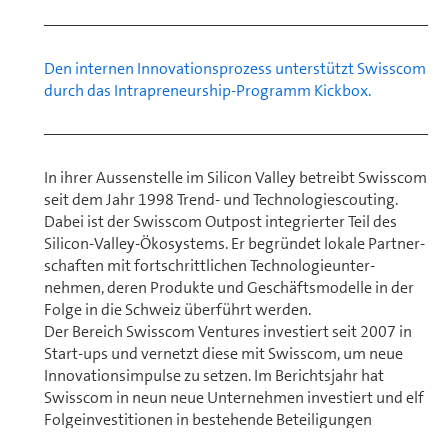
Den internen Innovationsprozess unterstützt Swisscom
durch das Intrapreneurship-Programm Kickbox.
In ihrer Aussenstelle im Silicon Valley betreibt Swisscom
seit dem Jahr 1998 Trend- und Tech­no­lo­gie­scouting.
Dabei ist der Swisscom Outpost integrierter Teil des
Silicon-Valley-Ökosystems. Er begründet lokale Part­ner­
schaf­ten mit fortschrittlichen Technologieunter­
nehmen, deren Produkte und Ge­schäfts­mo­del­le in der
Folge in die Schweiz überführt werden.
Der Bereich Swisscom Ventures investiert seit 2007 in
Start-ups und vernetzt diese mit Swisscom, um neue
Innovationsimpulse zu setzen. Im Berichtsjahr hat
Swisscom in neun neue Un­ter­neh­men investiert und elf
Folgeinvestitionen in bestehende Beteiligungen
getätigt. Hierzu gehört etwa Scandit, ein führendes