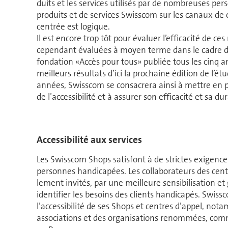
duits et les ser­vices utilisés par de nom­breuses pe
pro­duits et de ser­vices Swisscom sur les canaux de 
centrée est logique.
Il est encore trop tôt pour évaluer l’efficacité de ce
cependant évaluées à moyen terme dans le cadre de l
fondation «Accès pour tous» publiée tous les cinq a
meilleurs résultats d’ici la prochaine édition de l’é
années, Swisscom se consacrera ainsi à mettre en pl
de l’accessibilité et à assurer son efficacité et sa dur
Accessibilité aux ser­vices
Les Swisscom Shops satisfont à de strictes exigences
per­sonnes handicapées. Les col­la­bo­ra­teurs des ce
le­ment invités, par une meilleure sensibilisation et 
identifier les besoins des clients handicapés. Swi
l’accessibilité de ses Shops et centres d’appel, no­t
associations et des or­ga­ni­sa­tions renommées, co