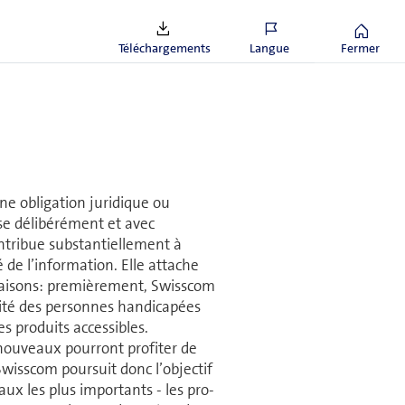
n­nées confiées à des fins de
taire dans les écoles.
Téléchargements
Langue
Fermer
ne obligation juridique ou
ose délibérément et avec
contribue substantiellement à
de l’in­for­ma­tion. Elle attache
 raisons: premièrement, Swisscom
alité des per­sonnes handicapées
s pro­duits accessibles.
ouveaux pourront pro­fi­ter de
 Swisscom poursuit donc l’objectif
naux les plus importants - les pro­