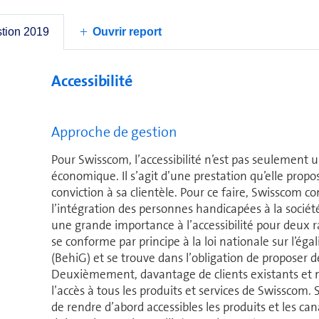
pa­rence. A aucun moment, Swisscom n’utilise les do
marketing et s’abstient donc de toute action publici
stion 2019
Ouvrir report
Accessibilité
Approche de gestion
Pour Swisscom, l’accessibilité n’est pas seulement u
économique. Il s’agit d’une prestation qu’elle prop
conviction à sa clien­tèle. Pour ce faire, Swisscom 
l’intégration des per­sonnes handicapées à la société 
une grande importance à l’accessibilité pour deux
se conforme par principe à la loi nationale sur l’ég
(BehiG) et se trouve dans l’obligation de proposer de
Deuxièmement, da­van­tage de clients existants et n
l’accès à tous les pro­duits et ser­vices de Swisscom.
de rendre d’abord accessibles les pro­duits et les ca