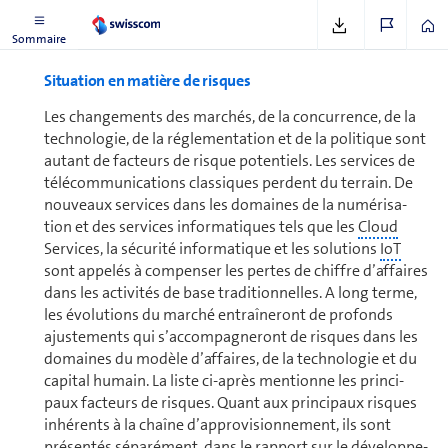
Sommaire
Situation en matière de risques
Les chan­ge­ments des marchés, de la concur­rence, de la
technologie, de la réglementation et de la politique sont
autant de facteurs de risque potentiels. Les ser­vices de
télécom­mu­ni­ca­tions classiques perdent du terrain. De
nouveaux ser­vices dans les do­maines de la nu­mé­ri­sa­
tion et des ser­vices in­for­ma­tiques tels que les
Cloud
Services, la sécurité informatique et les so­lu­tions
IoT
sont appelés à com­pen­ser les pertes de chiffre d’af­faires
dans les activités de base traditionnelles. A long terme,
les évolutions du marché entraîneront de profonds
ajustements qui s’ac­com­pa­gne­ront de risques dans les
do­maines du modèle d’af­faires, de la technologie et du
capital humain. La liste ci-après mentionne les prin­ci­
paux facteurs de risques. Quant aux prin­ci­paux risques
inhérents à la chaîne d’ap­pro­vi­sion­ne­ment, ils sont
présentés sé­pa­ré­ment, dans le rapport sur le dé­ve­lop­pe­