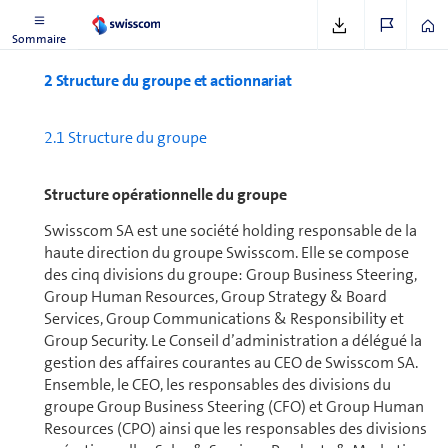
Voir sous
www.swisscom.ch/principes
Sommaire
2 Structure du groupe et actionnariat
2.1 Structure du groupe
Structure opé­ra­tion­nelle du groupe
Swisscom SA est une société holding res­pon­sable de la
haute direction du groupe Swisscom. Elle se compose
des cinq di­vi­sions du groupe: Group Business Steering,
Group Human Resources, Group Strategy & Board
Services, Group Communications & Responsibility et
Group Security. Le Conseil d’ad­mi­nis­tra­tion a délégué la
gestion des affaires courantes au CEO de Swisscom SA.
Ensemble, le CEO, les res­pon­sables des di­vi­sions du
groupe Group Business Steering (CFO) et Group Human
Resources (CPO) ainsi que les res­pon­sables des di­vi­sions