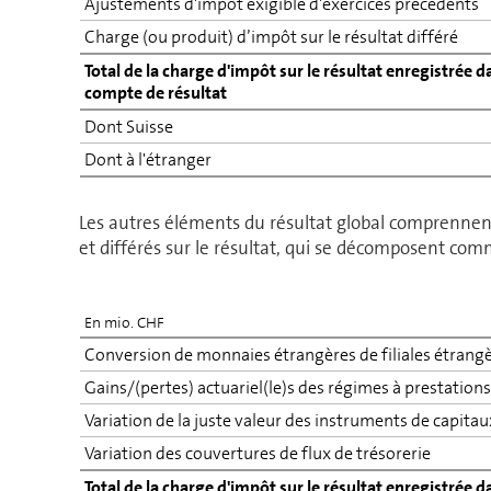
Ajustements d'impôt exigible d'exercices pré­cé­dents
Charge (ou produit) d’impôt sur le résultat différé
Total de la charge d'impôt sur le résultat enregistrée d
compte de résultat
Dont Suisse
Dont à l'étranger
Les autres éléments du résultat global com­prennent
et différés sur le résultat, qui se décomposent com
En mio. CHF
Conversion de monnaies étrangères de filiales étrang
Gains/(pertes) actuariel(le)s des régimes à pres­ta­tions
Variation de la juste valeur des ins­tru­ments de capita
Variation des couvertures de flux de trésorerie
Total de la charge d'impôt sur le résultat enregistrée d