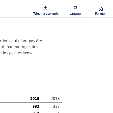
ein du Conseil d'administration.
 GHQ = Group Head­quar­ters (coûts non attribués).
Téléchargements
Langue
Fermer
ations qui n’ont pas été
ent, par exemple, des
 les parties liées.
2019
2018
332
337