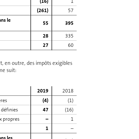
(16)
1
(261)
57
ans le
55
395
28
335
27
60
, en outre, des impôts exigibles
me suit:
2019
2018
ères
(4)
(1)
 définies
47
(16)
ux propres
–
1
1
–
ans les