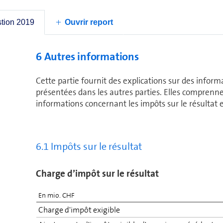
influence notable grâce no­tam­ment à sa présence au s
4
SCS = Swisscom Suisse, FWB = Fastweb, AUT = Autres,
stion 2019
Ouvrir report
6 Autres informations
Cette partie fournit des explications sur des inform
présentées dans les autres parties. Elles com­prenn
informations concernant les impôts sur le résultat et
6.1 Impôts sur le résultat
Charge d’impôt sur le résultat
En mio. CHF
Charge d'impôt exigible