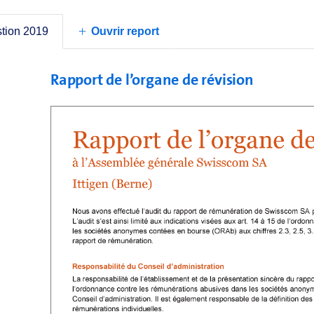
actuels, de la Direction du groupe ou à des parties qui
consé­quent aucune créance de ce genre en suspen
stion 2019
Ouvrir report
Rapport de l’organe de révision