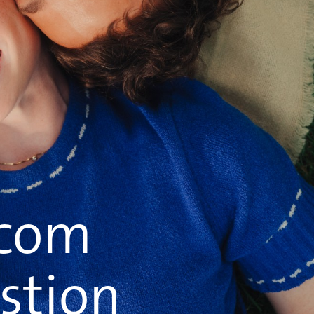
scom
stion