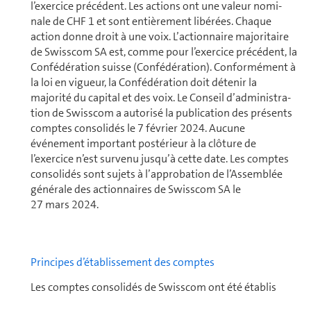
l’exercice pré­cé­dent. Les actions ont une valeur no­mi­
nale de CHF 1 et sont entièrement libérées. Chaque
action donne droit à une voix. L’actionnaire ma­jo­ri­taire
de Swisscom SA est, comme pour l’exercice pré­cé­dent, la
Confédération suisse (Confédération). Confor­mé­ment à
la loi en vigueur, la Confédération doit détenir la
majorité du capital et des voix. Le Conseil d’ad­mi­nis­tra­
tion de Swisscom a autorisé la publication des présents
comptes conso­li­dés le 7 février 2024. Aucune
événement important postérieur à la clôture de
l’exercice n’est survenu jusqu’à cette date. Les comptes
conso­li­dés sont sujets à l’approbation de l’Assemblée
gé­né­rale des ac­tion­naires de Swisscom SA le
27 mars 2024.
Principes d’établissement des comptes
Les comptes conso­li­dés de Swisscom ont été établis
conformément aux normes in­ter­na­tio­nales de