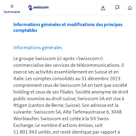
Sommaire
In­for­ma­tions gé­né­rales et mo­di­fi­ca­tions des principes
comp­tables
In­for­ma­tions gé­né­rales
Le groupe Swisscom (ci-après «Swisscom»)
commercialise des ser­vices de té­lé­com­mu­ni­ca­tions. Il
exerce ses activités es­sen­tiel­le­ment en Suisse et en
Italie. Les comptes conso­li­dés au 31 décembre 2023
com­prennent ceux de Swisscom SA en tant que société
holding et ceux de ses filiales. Société anonyme de droit
public soumise au droit suisse, Swisscom SA est sise à
Ittigen (canton de Berne, Suisse). Son adresse est la
suivante: Swisscom SA, Alte Tiefenaustrasse 6, 3048
Worblaufen. Swisscom est cotée à la SIX Swiss
Exchange. Le nombre d’actions émises, soit
51 801 943 unités, est resté identique par rapport à