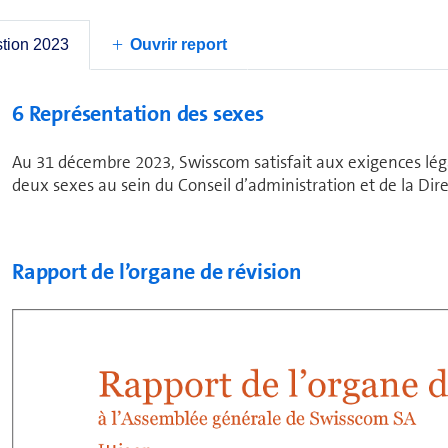
In­for­ma­tions com­plé­men­taires
stion 2023
Ouvrir report
6 Représentation des sexes
Au 31 décembre 2023, Swisscom satisfait aux exigences lég
deux sexes au sein du Conseil d’ad­mi­nis­tra­tion et de la Di
Rapport de l’organe de révision