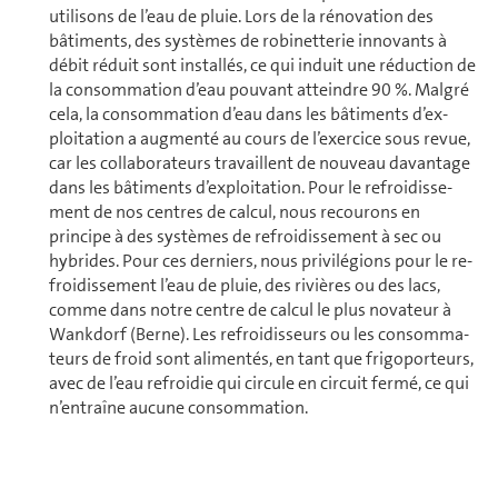
utilisons de l’eau de pluie. Lors de la rénovation des
bâtiments, des systèmes de robinetterie innovants à
débit réduit sont installés, ce qui induit une ré­duc­tion de
la consom­ma­tion d’eau pouvant atteindre 90 %. Malgré
cela, la consom­ma­tion d’eau dans les bâtiments d’ex­
ploi­ta­tion a augmenté au cours de l’exercice sous revue,
car les col­la­bo­ra­teurs travaillent de nouveau da­van­tage
dans les bâtiments d’ex­ploi­ta­tion. Pour le re­froi­dis­se­
ment de nos centres de calcul, nous recourons en
principe à des systèmes de re­froi­dis­se­ment à sec ou
hybrides. Pour ces derniers, nous privilégions pour le re­
froi­dis­se­ment l’eau de pluie, des rivières ou des lacs,
comme dans notre centre de calcul le plus novateur à
Wankdorf (Berne). Les refroidisseurs ou les consom­ma­
teurs de froid sont alimentés, en tant que frigoporteurs,
avec de l’eau refroidie qui circule en circuit fermé, ce qui
n’entraîne aucune consom­ma­tion.