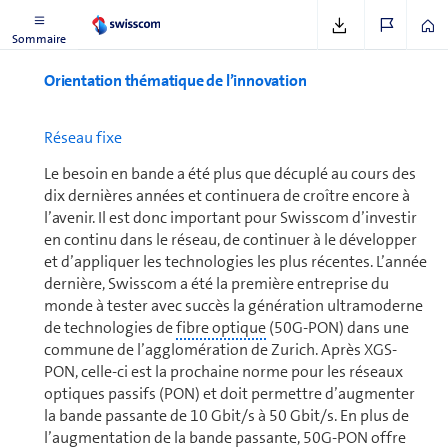
Voir
www.swisscom.ch/innovation
Sommaire
Orientation thématique de l’innovation
Réseau fixe
Le besoin en bande a été plus que décuplé au cours des
dix dernières années et conti­nuera de croître encore à
l’avenir. Il est donc important pour Swisscom d’investir
en continu dans le réseau, de conti­nuer à le développer
et d’appliquer les tech­no­lo­gies les plus récentes. L’année
dernière, Swisscom a été la première en­tre­prise du
monde à tester avec succès la génération ultramoderne
de tech­no­lo­gies de
fibre optique
(50G-PON) dans une
commune de l’agglomération de Zurich. Après XGS-
PON, celle-ci est la prochaine norme pour les réseaux
optiques passifs (PON) et doit permettre d’aug­men­ter
la bande passante de 10 Gbit/s à 50 Gbit/s. En plus de
l’aug­mentation de la bande passante, 50G-PON offre