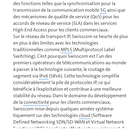
des fonctions telles que la synchronisation pour la
trans­mission de la communication mobile
5G
ainsi que
des mécanismes de qualité de service (QoS) pour les
accords de niveau de service (SLA) dans les ser­vices
High-End Access pour les clients com­mer­ciaux.
Sur le réseau de transport IP, Swisscom se heurte de plus
en plus à des limites avec les tech­no­lo­gies
traditionnelles comme
MPLS
(Multiprotocol Label
Switching). C’est pourquoi Swisscom est l’un des
premiers opé­ra­teurs de té­lé­com­mu­ni­ca­tions au monde
à passer à la technologie suivante, le routage de
segment via
IPv6
(SRv6). Cette technologie simplifie
con­si­dé­ra­ble­ment la pile de protocoles IP, ce qui
bénéficie à l’ex­ploi­ta­tion et contribue à une meilleure
stabilité du réseau. Dans le domaine du dé­ve­lop­pe­ment
de la
connectivité
pour les clients com­mer­ciaux,
Swisscom mise depuis quelques années sys­té­ma­
tiquement sur des tech­no­lo­gies
cloud
(Software
Defined Networking SDN/SD-WAN et Virtual Network
Functions VNF). Les clients effectuent eux-mêmes et di­