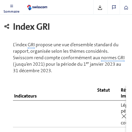
Index et appendice
Sommaire
Index GRI
L’index
GRI
propose une vue d’ensemble standard du
rapport, organisée selon les thèmes considérés.
Swisscom rend compte conformément aux
normes GRI
er
(jusqu’en 2021) pour la période du 1
janvier 2023 au
31 décembre 2023.
Statut
Référ
Indicateurs
Impac
Légen
périm
= 
couv