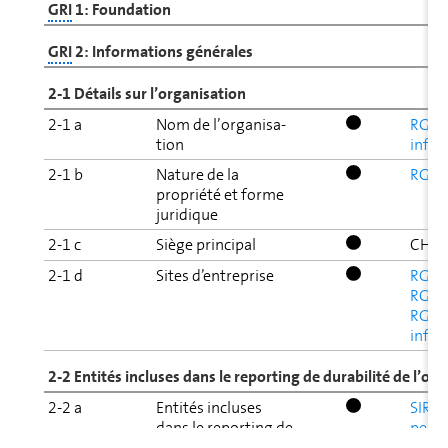
GRI
1: Foundation
GRI
2: In­for­ma­tions gé­né­rales
2-1 Détails sur l’or­ga­ni­sa­tion
2-1 a
Nom de l’or­ga­ni­sa­
RG: A
tion
infor
2-1 b
Nature de la
RG: 2
propriété et forme
juridique
2-1 c
Siège principal
CH-3
2-1 d
Sites d’en­tre­prise
RG: 2
RG: S
RG: A
infor
2-2 Entités incluses dans le reporting de durabilité de l’or­ga­
2-2 a
Entités incluses
SIR: 
dans le reporting de
pers
durabilité