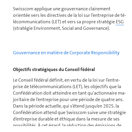
Swisscom applique une gouvernance clairement
orientée vers les directives de la loi sur l’en­tre­prise de té­
lé­com­mu­ni­ca­tions (LET) et vers sa propre stratégie
ESG
(stratégie Environment, Social and Governance).
Gouvernance en matière de Corporate Responsibility
Objectifs stra­té­giques du Conseil fédéral
Le Conseil fédéral définit, en vertu de la loi sur l’en­tre­
prise de té­lé­com­mu­ni­ca­tions (LET), les objectifs que la
Confédération doit atteindre en tant qu’action­naire ma­
jo­ri­taire de l’en­tre­prise pour une période de quatre ans.
Dans la période actuelle, qui s’étend jusqu’en 2025, la
Confédération attend que Swisscom suive une stratégie
d’en­tre­prise durable et éthique dans la mesure de ses
pos­si­bi­lités. À cet égard, la réduc­tion des émissions de
gaz à effet de serre
joue un rôle particulièrement