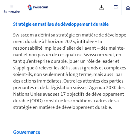
Sommaire
Stratégie en matière de dé­ve­lop­pe­ment durable
Swisscom a défini sa stratégie en matière de développe­
ment durable à l’horizon 2025, intitulée «La
responsabilité implique d’aller de l’avant – dès main­te­
nant et non pas un de ces quatre». Swisscom veut, en
tant qu’en­tre­prise durable, jouer un rôle de leader et
s’applique à relever les défis, aussi grands et com­plexes
soient-ils, non seulement à long terme, mais aussi par
des actions immédiates. Outre les attentes des parties
prenantes et de la légis­lation suisse, l’Agenda 2030 des
Nations Unies avec ses 17 objectifs de dé­ve­lop­pe­ment
durable (ODD) consti­tue les condi­tions-cadres de sa
stratégie en matière de dévelop­pe­ment durable.
Gouvernance