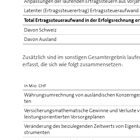
Anpassungen der laufenden Ertragssteuern aus Vorja
Latenter (Ertragssteuerertrag) Er­trags­steu­er­auf­wand
Total Er­trags­steu­er­auf­wand in der Erfolgsrechnung er
Davon Schweiz
Davon Ausland
Zusätzlich sind im sonstigen Ge­samt­er­geb­nis lau
erfasst, die sich wie folgt zusammensetzen:
In Mio. CHF
Währungsumrechnung von ausländischen Kon­zern­ge­se
ten
Versicherungsmathematische Gewinne und Verluste 
leistungsorientierten Vorsorgeplänen
Veränderung des beizulegenden Zeitwerts von Ei­gen­ka­p
stru­men­ten