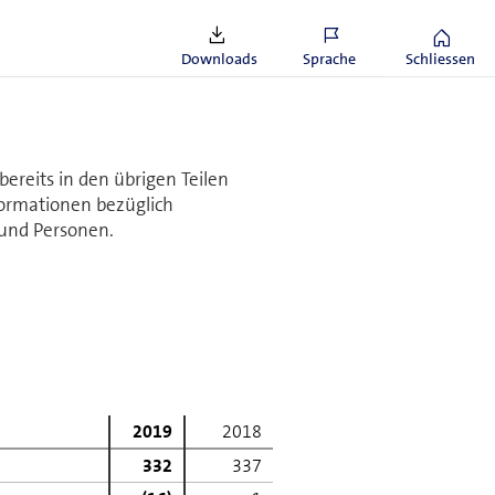
e, GHQ = Group Headquarters (nicht zugeteilt).
Downloads
Sprache
Schliessen
bereits in den übrigen Teilen
Informationen bezüglich
 und Personen.
2019
2018
332
337