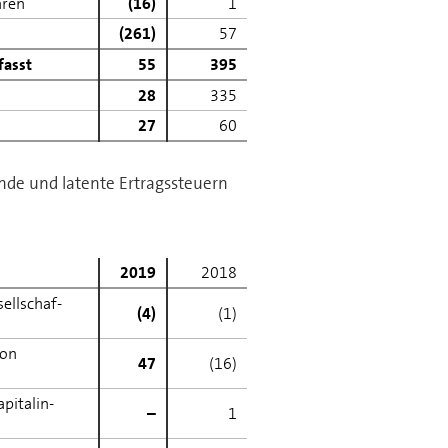
hren
(16)
1
(261)
57
fasst
55
395
28
335
27
60
fende und latente Ertragssteuern
2019
2018
ll­schaf­
(4)
(1)
von
47
(16)
i­tal­in­
–
1