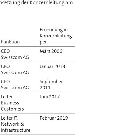
n­setzung der Konzern­leitung am
Ernennung in
Konzernleitung
Funktion
per
CEO
März 2006
Swisscom AG
CFO
Januar 2013
Swisscom AG
CPO
September
Swisscom AG
2011
Leiter
Juni 2017
Business
Cust­o­m­ers
Leiter IT,
Februar 2019
Network &
Infrastructure