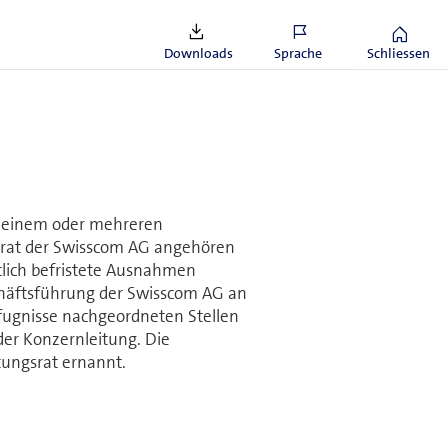
Downloads
Sprache
Schliessen
s einem oder mehreren
ngs­rat der Swisscom AG angehören
eitlich befristete Ausnahmen
schäfts­füh­rung der Swisscom AG an
efugnisse nach­geordneten Stellen
er Kon­zern­leitung. Die
ungs­rat ernannt.