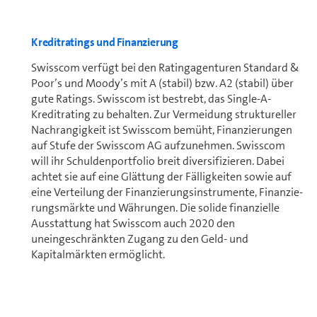
Kreditratings und Finanzierung
Swisscom verfügt bei den Ratingagenturen Standard &
Poor’s und Moody’s mit A (stabil) bzw. A2 (stabil) über
gute Ratings. Swisscom ist bestrebt, das Single-A-
Kreditrating zu behalten. Zur Vermeidung struktureller
Nachrangigkeit ist Swisscom bemüht, Finanzierungen
auf Stufe der Swisscom AG aufzunehmen. Swisscom
will ihr Schul­den­port­fo­lio breit diversifizieren. Dabei
achtet sie auf eine Glättung der Fälligkeiten sowie auf
eine Verteilung der Fi­nan­zie­rungs­in­stru­men­te, Fi­nan­zie­
rungs­märk­te und Währungen. Die solide finanzielle
Ausstattung hat Swisscom auch 2020 den
uneingeschränkten Zugang zu den Geld- und
Kapitalmärkten ermöglicht.