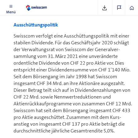
Menü
Ausschüttungspolitik
Swisscom verfolgt eine Ausschüttungspolitik mit einer
stabilen Dividende. Für das Ge­schäfts­jahr 2020 schlägt
der Ver­wal­tungs­rat von Swisscom der Ge­ne­ral­ver­
samm­lung vom 31. März 2021 eine unveränderte
ordentliche Dividende von CHF 22 pro Aktie vor. Dies
entspricht einer Dividenden­summe von CHF 1’140 Mio.
Seit dem Börsengang im Jahr 1998 hat Swisscom
insgesamt CHF 34 Mrd. an ihre Aktionäre ausgezahlt.
Dieser Betrag teilt sich auf in Dividendenzahlungen von
CHF 22 Mrd. sowie Nennwertreduktionen und
Aktienrückkaufprogramme von zusammen CHF 12 Mrd.
Swisscom hat seit dem Börsengang insgesamt CHF 433
pro Aktie ausgeschüttet. Zusammen mit dem Kurs­
anstieg von ins­gesamt CHF 137 pro Aktie beträgt die
durch­schnitt­liche jährliche Gesamtrendite 5,0%.