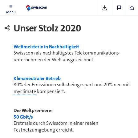
Einleitung
Menü
Unser Stolz 2020
Weltmeisterin in Nach­hal­tig­keit
Swisscom als nachhaltigstes Tele­kommunikations­
unternehmen der Welt ausgezeichnet.
Klimaneutraler Betrieb
80% der Emissionen selbst eingespart und 20% neu mit
myclimate
kompensiert.
Die Welt­premiere:
50 Gbit/s
Erstmals durch Swisscom in einer realen
Festnetzumgebung erreicht.