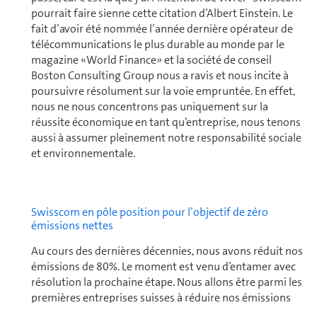
pourrait faire sienne cette citation d’Albert Einstein. Le
fait d’avoir été nommée l’année dernière opé­ra­teur de
télécom­mu­ni­ca­tions le plus durable au monde par le
magazine «World Finance» et la société de conseil
Boston Consulting Group nous a ravis et nous incite à
poursuivre résolument sur la voie empruntée. En effet,
nous ne nous concentrons pas uniquement sur la
réussite économique en tant qu’en­tre­prise, nous tenons
aussi à assumer pleinement notre responsabilité sociale
et en­vi­ron­ne­mentale.
Swisscom en pôle position pour l’objectif de zéro
émissions nettes
Au cours des dernières décennies, nous avons réduit nos
émissions de 80%. Le moment est venu d’entamer avec
réso­lu­tion la prochaine étape. Nous allons être parmi les
premières en­tre­prises suisses à réduire nos émissions
de CO
tout au long de la chaîne de valeur pour
2