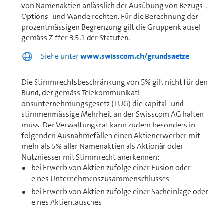
von Namenaktien anlässlich der Ausübung von Bezugs-,
Options- und Wandelrechten. Für die Berechnung der
prozent­mässigen Begrenzung gilt die Gruppenklausel
gemäss Ziffer 3.5.1 der Statuten.
Siehe unter
www.swisscom.ch/grundsaetze
Die Stimmrechtsbeschränkung von 5% gilt nicht für den
Bund, der gemäss Te­le­kom­mu­ni­ka­ti­
onsunternehmungs­gesetz (TUG) die kapital- und
stimmenmässige Mehrheit an der Swisscom AG halten
muss. Der Ver­wal­tungs­rat kann zudem besonders in
folgenden Ausnahmefällen einen Aktien­erwerber mit
mehr als 5% aller Namen­aktien als Aktionär oder
Nutzniesser mit Stimmrecht anerkennen:
bei Erwerb von Aktien zufolge einer Fusion oder
eines Un­ter­neh­mens­zusammenschlusses
bei Erwerb von Aktien zufolge einer Sacheinlage oder
eines Aktientausches
zur beteiligungsmässigen Verankerung einer