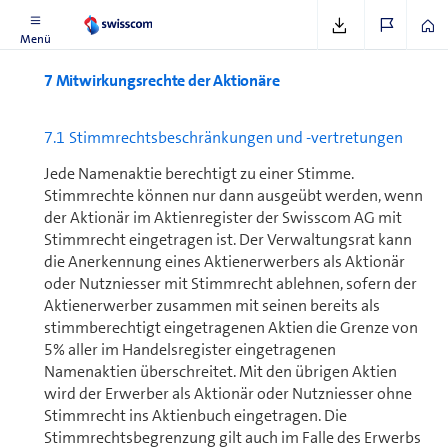
Siehe Bericht
Seite 95
Menü
7 Mitwirkungsrechte der Aktionäre
7.1 Stimm­rechts­be­schrän­kun­gen und -vertretungen
Jede Namenaktie berechtigt zu einer Stimme.
Stimmrechte können nur dann ausgeübt werden, wenn
der Aktionär im Ak­ti­en­re­gis­ter der Swisscom AG mit
Stimmrecht eingetragen ist. Der Ver­wal­tungs­rat kann
die Anerkennung eines Aktienerwerbers als Aktionär
oder Nutzniesser mit Stimmrecht ablehnen, sofern der
Aktien­erwerber zusammen mit seinen bereits als
stimmberechtigt eingetragenen Aktien die Grenze von
5% aller im Handels­register eingetragenen
Namenaktien überschreitet. Mit den übrigen Aktien
wird der Erwerber als Aktionär oder Nutz­niesser ohne
Stimmrecht ins Aktienbuch eingetragen. Die
Stimmrechtsbegrenzung gilt auch im Falle des Erwerbs