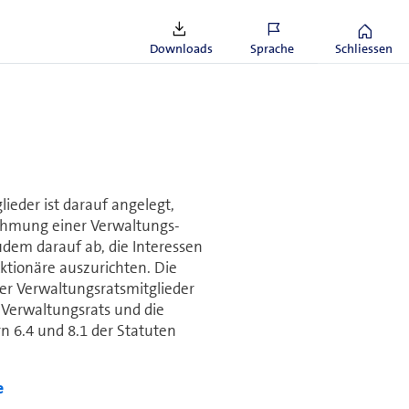
ieden.
Downloads
Sprache
Schliessen
lieder ist darauf angelegt,
hmung einer Ver­wal­tungs­
udem darauf ab, die Interessen
Aktio­näre auszurichten. Die
er Verwal­tungs­rats­mitglieder
r­wal­tungs­rats und die
rn 6.4 und 8.1 der Statuten
e