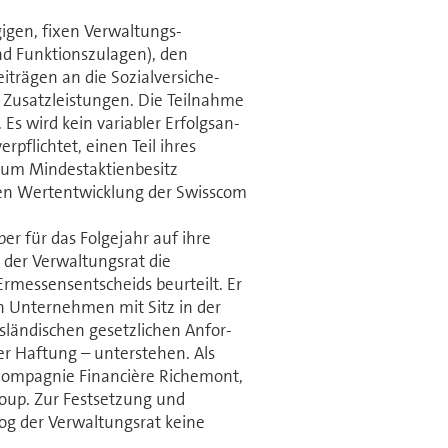
gen, fixen Ver­wal­tungs­
d Funktionszulagen), den
iträgen an die Sozialversiche­
s Zusatzleistungen. Die Teilnahme
Es wird kein variabler Er­folgs­an­
verpflichtet, einen Teil ihres
zum Mindestaktienbesitz
llen Wert­entwicklung der Swisscom
er für das Folgejahr auf ihre
r Ver­wal­tungs­rat die
essens­entscheids beurteilt. Er
Un­ter­neh­men mit Sitz in der
sländischen gesetzlichen An­for­
her Haftung – unterstehen. Als
Compagnie Financière Richemont,
roup. Zur Festsetzung und
der Ver­wal­tungs­rat keine