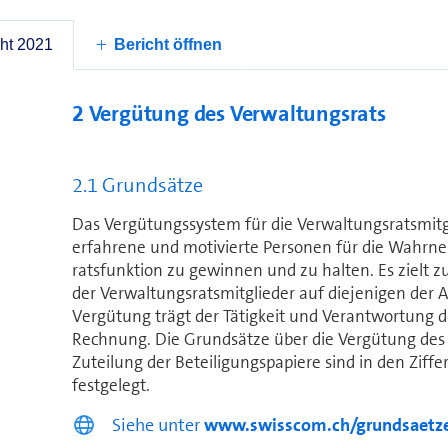
3
Per 31. März 2021 in den Ausschuss gewählt.
4
Per 31. März 2021 aus dem Ver­wal­tungs­rat ausgesch
ht 2021
Bericht öffnen
2 Vergütung des Ver­wal­tungs­rats
2.1 Grundsätze
Das Vergütungssystem für die Ver­wal­tungs­ratsmit­g
erfahrene und motivierte Personen für die Wahrne
ratsfunktion zu gewinnen und zu halten. Es zielt z
der Ver­wal­tungs­ratsmitglieder auf diejenigen der 
Vergütung trägt der Tätigkeit und Ver­ant­wor­tung d
Rechnung. Die Grundsätze über die Vergütung des Ve
Zuteilung der Beteiligungspapiere sind in den Ziffe
festgelegt.
Siehe unter
www.swisscom.ch/grundsaetz