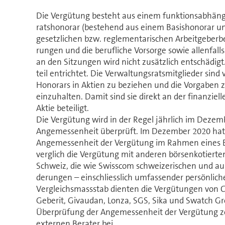
Die Vergütung besteht aus einem funktions­abhängi
ratshonorar (bestehend aus einem Basishonorar un
gesetzlichen bzw. reglementarischen Arbeitgeberbe
rungen und die berufliche Vorsorge sowie allenfall
an den Sitzungen wird nicht zu­sätz­lich entschädigt. 
teil entrichtet. Die Ver­wal­tungs­ratsmitglieder sind 
Honorars in Aktien zu beziehen und die Vorgaben 
einzuhalten. Damit sind sie direkt an der finanzie
Aktie beteiligt.
Die Vergütung wird in der Regel jährlich im Dezemb
Angemessenheit überprüft. Im Dezember 2020 hat de
Angemessenheit der Vergütung im Rahmen eines Erm
verglich die Vergütung mit anderen börsenkotierten 
Schweiz, die wie Swisscom schwei­ze­ri­schen und au
de­run­gen – ein­schliess­lich umfassender persönlic
Vergleichsmassstab dienten die Vergütungen von 
Geberit, Givaudan, Lonza, SGS, Sika und Swatch G
Überprüfung der Angemessenheit der Vergütung zog 
externen Berater bei.