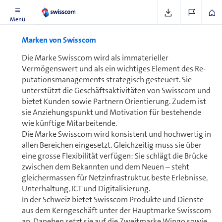
Menü
Marken von Swisscom
Die Marke Swisscom wird als immaterieller
Vermögenswert und als ein wichtiges Element des Re­
pu­ta­ti­ons­managements strategisch gesteuert. Sie
unterstützt die Ge­schäfts­ak­ti­vi­tä­ten von Swisscom und
bietet Kunden sowie Partnern Orientierung. Zudem ist
sie An­zie­hungs­punkt und Motivation für bestehende
wie künftige Mit­ar­bei­ten­de.
Die Marke Swisscom wird konsistent und hochwertig in
allen Bereichen eingesetzt. Gleichzeitig muss sie über
eine grosse Flexibilität verfügen: Sie schlägt die Brücke
zwischen dem Bekannten und dem Neuen – steht
gleichermassen für Netz­in­fra­struk­tur, beste Erlebnisse,
Unterhaltung, ICT und Di­gi­ta­li­sie­rung.
In der Schweiz bietet Swisscom Produkte und Dienste
aus dem Kerngeschäft unter der Hauptmarke Swisscom
an. Daneben setzt sie auf die Zweitmarke Wingo sowie