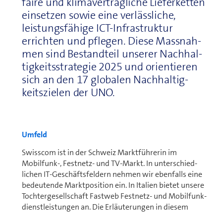
faire und klimaverträgliche Lieferketten
einsetzen sowie eine verlässliche,
leistungsfähige ICT-In­fra­struk­tur
errichten und pflegen. Diese Mass­nah­
men sind Bestandteil unserer Nach­hal­
tig­keitsstrategie 2025 und orientieren
sich an den 17 globalen Nach­hal­tig­
keitszielen der UNO.
Umfeld
Swisscom ist in der Schweiz Marktführerin im
Mobilfunk-, Festnetz- und TV-Markt. In un­ter­schied­
lichen IT-Ge­schäftsfeldern nehmen wir ebenfalls eine
bedeutende Marktposition ein. In Italien bietet unsere
Tochtergesell­schaft Fastweb Festnetz- und Mo­bil­funk­
dienst­leis­tun­gen an. Die Erläuterungen in diesem
Bericht beziehen sich auf das Geschäft von Swisscom