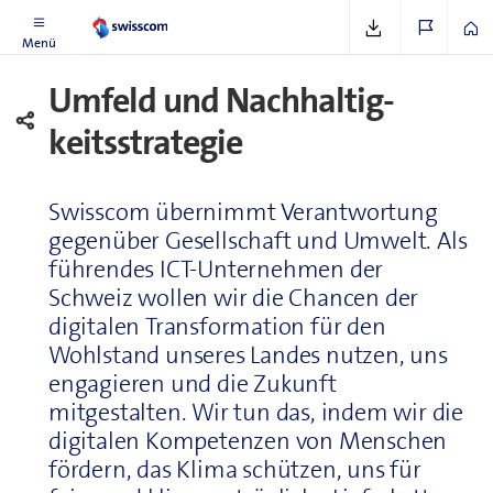
Menü
Umfeld und Nach­hal­tig­
keitsstrategie
Swisscom übernimmt Ver­ant­wor­tung
gegenüber Ge­sell­schaft und Umwelt. Als
führendes ICT-Un­ter­neh­men der
Schweiz wollen wir die Chancen der
digitalen Trans­for­ma­ti­on für den
Wohlstand unseres Landes nutzen, uns
engagieren und die Zukunft
mitgestalten. Wir tun das, indem wir die
digitalen Kom­pe­ten­zen von Menschen
fördern, das Klima schützen, uns für