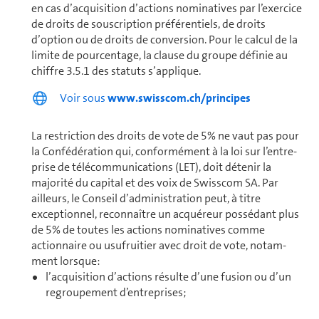
en cas d’acquisition d’actions nominatives par l’exercice
de droits de souscription pré­fé­ren­tiels, de droits
d’option ou de droits de conversion. Pour le calcul de la
limite de pourcentage, la clause du groupe définie au
chiffre 3.5.1 des statuts s’applique.
Voir sous
www.swisscom.ch/principes
La restriction des droits de vote de 5% ne vaut pas pour
la Confédération qui, conformément à la loi sur l’en­tre­
prise de télécom­mu­ni­ca­tions (LET), doit détenir la
majorité du capital et des voix de Swisscom SA. Par
ailleurs, le Conseil d’ad­mi­nis­tra­tion peut, à titre
exceptionnel, reconnaître un acquéreur possédant plus
de 5% de toutes les actions nominatives comme
actionnaire ou usufruitier avec droit de vote, no­tam­
ment lorsque:
l’acquisition d’actions résulte d’une fusion ou d’un
regroupement d’en­tre­prises;
l’acquisition d’actions résulte d’un apport en nature