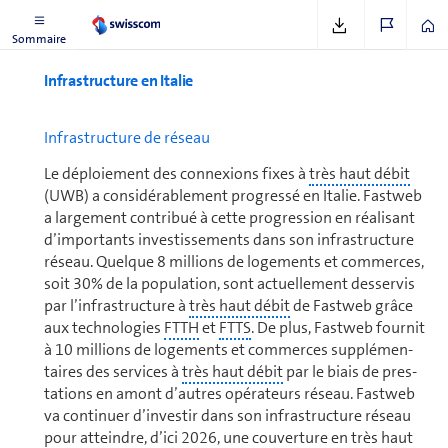
Sommaire
In­fra­struc­ture en Italie
In­fra­struc­ture de réseau
Le dé­ploie­ment des connexions fixes à
très haut débit
(UWB) a con­si­dé­ra­ble­ment pro­gressé en Italie. Fastweb
a largement contribué à cette progression en réalisant
d’importants in­ves­tis­se­ments dans son infrastructure
réseau. Quelque 8 millions de logements et com­merces,
soit 30% de la po­pu­la­tion, sont actuellement desservis
par l’in­fra­struc­ture à
très haut débit
de Fastweb grâce
aux tech­no­lo­gies
FTTH
et
FTTS
. De plus, Fastweb fournit
à 10 millions de logements et com­merces sup­plé­men­
taires des ser­vices à
très haut débit
par le biais de pres­
ta­tions en amont d’autres opé­ra­teurs réseau. Fastweb
va conti­nuer d’investir dans son infrastructure réseau
pour atteindre, d’ici 2026, une couverture en
très haut