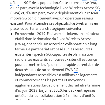
débit
de 90% de la po­pu­la­tion. Cette extension se fera,
d’une part, avec la technologie Fixed Wireless Access
5G
(FWA) et, d’autre part, avec le dé­ploie­ment d’un réseau
mobile
5G
conjointement avec un opé­ra­teur réseau
existant. Pour atteindre ces objectifs, Fastweb a mis en
place les partenariats stra­té­giques suivants:
En novembre 2019, Fastweb et Linkem, un opé­ra­teur
établi dans le domaine du Fixed Wireless Access
(FWA), ont conclu un accord de collaboration à long
terme. Ce partenariat est basé sur les ressources
existantes (spectre
5G
, capacités de pla­ni­fi­ca­tion
radio, sites existants et nouveaux sites). Il est conçu
pour permettre le dé­ploie­ment rapide et rentable de
deux réseaux de raccor­de­ment FWA
5G
indépendants accessibles à 8 millions de logements
et com­merces dans les petites et moyennes
agglomérations. Le dé­ploie­ment devrait être terminé
d’ici juin 2023. En juillet 2020, les deux en­tre­prises
ont étendu leur collaboration à 4 millions d’unités
d’uti­li­sa­tion sup­plé­men­taires dans les zones rurales.