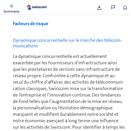
Voir sous
www.swisscom.ch/durabilite
Sommaire
Facteurs de risque
Dynamique concur­ren­tielle sur le marché des télécom­
mu­ni­ca­tions
La dy­na­mique concur­ren­tielle est actuellement
exacerbée par les four­nis­seurs d’infrastructure ainsi
que les prestataires de ser­vices sans infrastructure de
réseau propre. Confrontée à cette dy­na­mique et au
recul du chiffre d’af­faires des activités de télécom­mu­ni­
ca­tion classiques, Swisscom mise sur la transformation
de l’en­tre­prise et l’innovation conti­nue. Des tendances
de fond telles que l’aug­men­ta­tion de la mise en réseau,
la personnalisation ou l’évolution dé­mo­gra­phique
marquent et modifient durablement notre société et
notre économie, exerçant à long terme une influence
sur les activités de Swisscom. Pour identifier à temps les