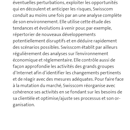
éventuelles perturbations, exploiter les op­por­tu­ni­tés
qui en découlent et anticiper les risques, Swisscom
conduit au moins une fois par an une analyse complète
de son en­vi­ron­ne­ment. Elle utilise cette étude des
tendances et évolutions à venir pour, par exemple,
répertorier de nouveaux dé­ve­lop­pe­ments
potentiellement disruptifs et en déduire rapidement
des scénarios possibles. Swisscom établit par ailleurs
régu­liè­re­ment des analyses sur l’en­vi­ron­ne­ment
économique et réglementaire. Elle contrôle aussi de
façon approfondie les activités des grands groupes
d’Internet afin d’identifier les chan­ge­ments pertinents
et de réagir avec des mesures adéquates. Pour faire face
à la mutation du marché, Swisscom réorganise avec
cohérence ses activités en se fondant sur les besoins de
sa clien­tèle et optimise/ajuste ses processus et son or­
ga­ni­sa­tion.
Politique, réglementation et conformité